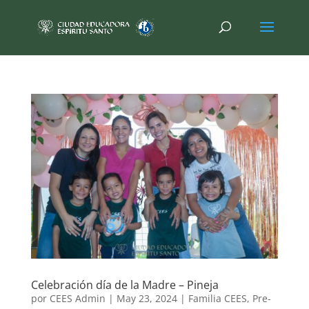
Celebración día de la Madre – Pineja
por
CEES Admin
|
May 23, 2024
|
Familia CEES
,
Pre-