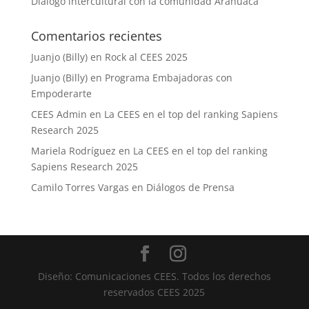
Diálogo intercultural con la comunidad Arahuaca
Comentarios recientes
Juanjo (Billy)
en
Rock al CEES 2025
Juanjo (Billy)
en
Programa Embajadoras con
Empoderarte
CEES Admin
en
La CEES en el top del ranking Sapiens
Research 2025
Mariela Rodríguez
en
La CEES en el top del ranking
Sapiens Research 2025
Camilo Torres Vargas
en
Diálogos de Prensa
Diseño: Comunicaciones CEES. Todos los derechos
reservados CEES 2025