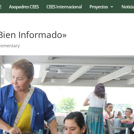
E
Asopadres CEES
CEES Internacional
Proyectos
Notici
Bien Informado»
lementary