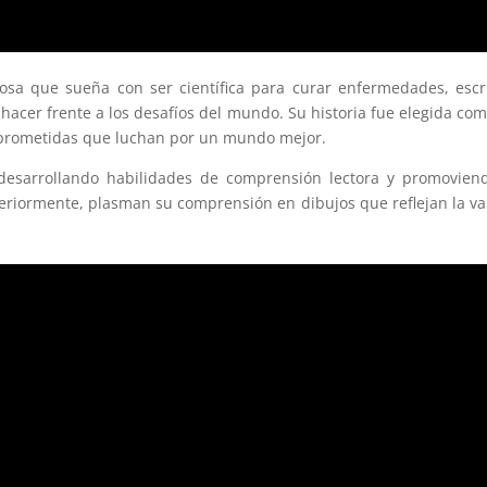
iosa que sueña con ser científica para curar enfermedades, escr
a hacer frente a los desafíos del mundo. Su historia fue elegida co
mprometidas que luchan por un mundo mejor.
desarrollando habilidades de comprensión lectora y promovien
steriormente, plasman su comprensión en dibujos que reflejan la va