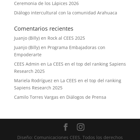
Ceremonia de los Lápices 2026
Diálogo intercultural con la comunidad Arahuaca
Comentarios recientes
Juanjo (Billy)
en
Rock al CEES 2025
Juanjo (Billy)
en
Programa Embajadoras con
Empoderarte
CEES Admin
en
La CEES en el top del ranking Sapiens
Research 2025
Mariela Rodríguez
en
La CEES en el top del ranking
Sapiens Research 2025
Camilo Torres Vargas
en
Diálogos de Prensa
Diseño: Comunicaciones CEES. Todos los derechos