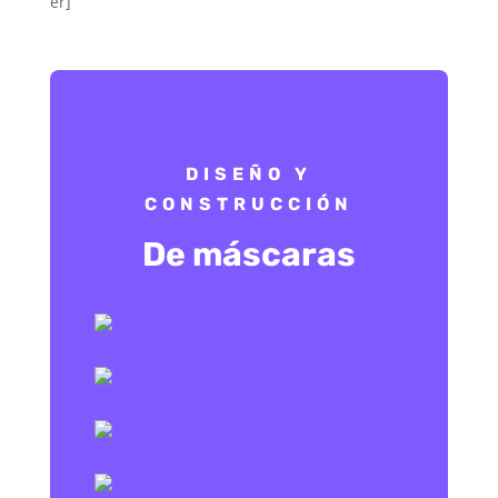
er]
DISEÑO Y
CONSTRUCCIÓN
De máscaras