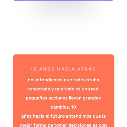
10 AÑOS HACIA ATRÁS
no entendíamos que todo estaba
conectado y que todo es una red,
pequeñas acciones llevan grandes
cambios. 10
años hacia el futuro entendimos que la
mejor forma de tomar decisiones es con