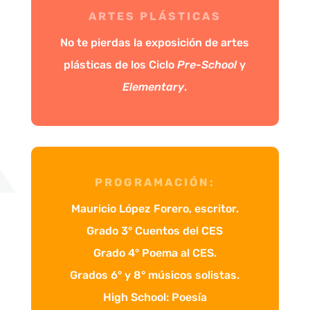
ARTES PLÁSTICAS
No te pierdas la exposición de artes
plásticas de los Ciclo
Pre-School
y
Elementary
.
PROGRAMACIÓN:
Mauricio López Forero, escritor.
Grado 3° Cuentos del CES
Grado 4° Poema al CES.
Grados 6° y 8° músicos solistas.
High School: Poesía