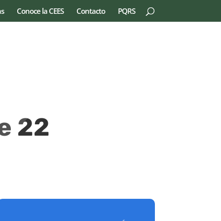
as
Conoce la CEES
Contacto
PQRS
e 22