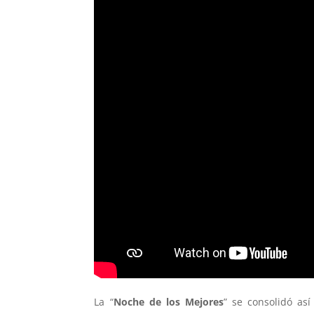
La “
Noche de los Mejores
” se consolidó as