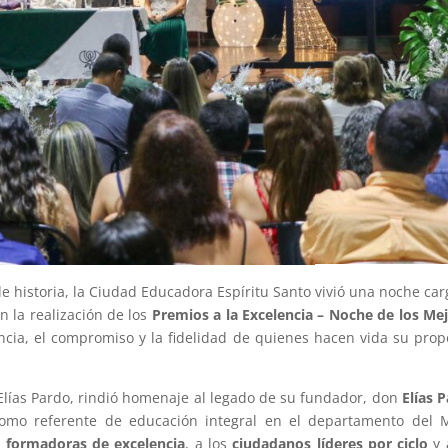
de historia, la Ciudad Educadora Espíritu Santo vivió una noche ca
n la realización de los
Premios a la Excelencia – Noche de los Me
encia, el compromiso y la fidelidad de quienes hacen vida su prop
 Elías Pardo, rindió homenaje al legado de su fundador, don
Elías 
n como referente de educación integral en el departamento del 
s formadoras de excelencia
, a los
ciudadanos líderes por ciclo
y 