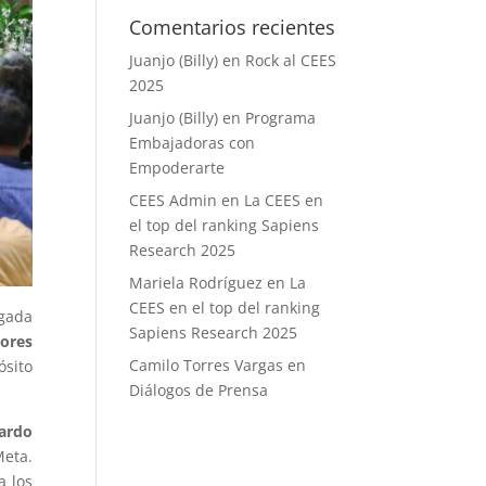
Comentarios recientes
Juanjo (Billy)
en
Rock al CEES
2025
Juanjo (Billy)
en
Programa
Embajadoras con
Empoderarte
CEES Admin
en
La CEES en
el top del ranking Sapiens
Research 2025
Mariela Rodríguez
en
La
CEES en el top del ranking
rgada
Sapiens Research 2025
jores
Camilo Torres Vargas
en
ósito
Diálogos de Prensa
Pardo
Meta.
a los