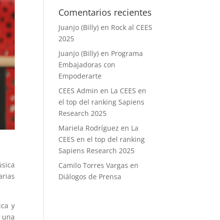
Comentarios recientes
Juanjo (Billy)
en
Rock al CEES
2025
Juanjo (Billy)
en
Programa
Embajadoras con
Empoderarte
CEES Admin
en
La CEES en
el top del ranking Sapiens
Research 2025
Mariela Rodríguez
en
La
CEES en el top del ranking
Sapiens Research 2025
sica
Camilo Torres Vargas
en
arias
Diálogos de Prensa
ica y
n una