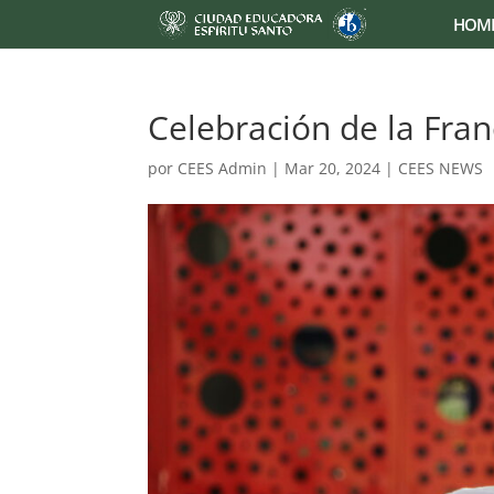
HOM
Celebración de la Fran
por
CEES Admin
|
Mar 20, 2024
|
CEES NEWS