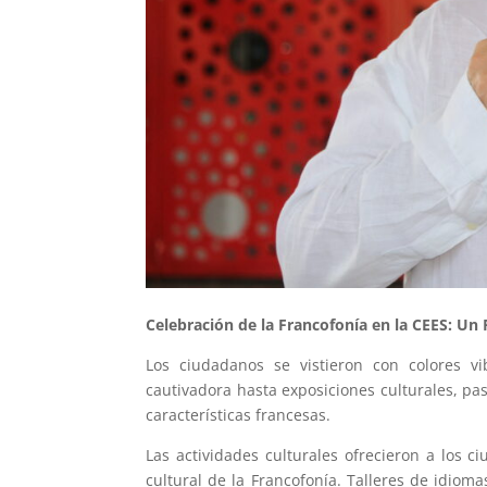
Celebración de la Francofonía en la CEES: Un 
Los ciudadanos se vistieron con colores v
cautivadora hasta exposiciones culturales, pa
características francesas.
Las actividades culturales ofrecieron a los c
cultural de la Francofonía. Talleres de idiom