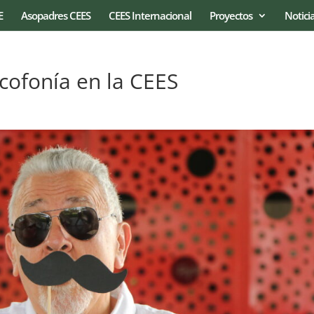
E
Asopadres CEES
CEES Internacional
Proyectos
Notici
cofonía en la CEES