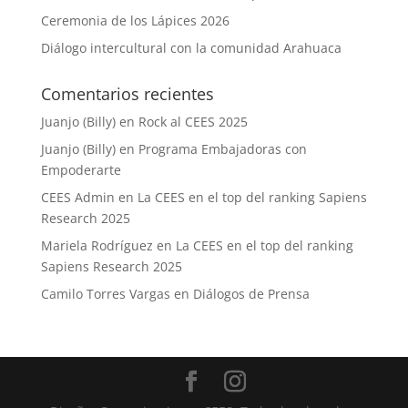
Ceremonia de los Lápices 2026
Diálogo intercultural con la comunidad Arahuaca
Comentarios recientes
Juanjo (Billy)
en
Rock al CEES 2025
Juanjo (Billy)
en
Programa Embajadoras con
Empoderarte
CEES Admin
en
La CEES en el top del ranking Sapiens
Research 2025
Mariela Rodríguez
en
La CEES en el top del ranking
Sapiens Research 2025
Camilo Torres Vargas
en
Diálogos de Prensa