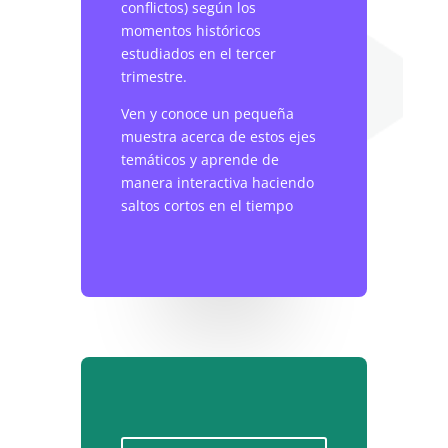
conflictos) según los
momentos históricos
estudiados en el tercer
trimestre.
Ven y conoce un pequeña
muestra acerca de estos ejes
temáticos y aprende de
manera interactiva haciendo
saltos cortos en el tiempo