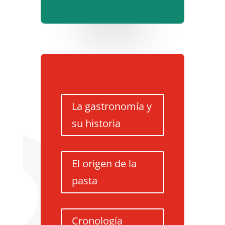
La gastronomía y
su historia
El origen de la
pasta
Cronología