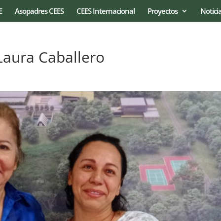
E
Asopadres CEES
CEES Internacional
Proyectos
Notici
 Laura Caballero