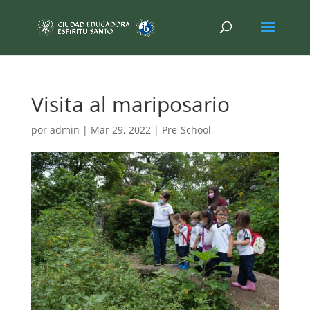
Visita al mariposario
por
admin
|
Mar 29, 2022
|
Pre-School