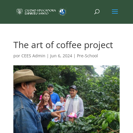
The art of coffee project
por
CEES Admin
|
Jun 6, 2024
|
Pre-School