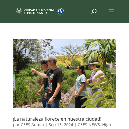
¡La naturaleza florece en nuestra ciudad!
por
CEES Admin
|
Sep 13, 2024
|
CEES NEWS
,
High