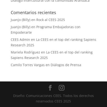
Diálogo intercultural con la comunidad Arahuaca
Comentarios recientes
Juanjo (Billy)
en
Rock al CEES 2025
Juanjo (Billy)
en
Programa Embajadoras con
Empoderarte
CEES Admin
en
La CEES en el top del ranking Sapiens
Research 2025
Mariela Rodríguez
en
La CEES en el top del ranking
Sapiens Research 2025
Camilo Torres Vargas
en
Diálogos de Prensa
Diseño: Comunicaciones CEES. Todos los derechos
reservados CEES 2025