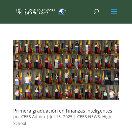
Primera graduación en Finanzas Inteligentes
por
CEES Admin
|
Jul 15, 2025
|
CEES NEWS
,
High
School