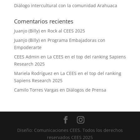
Diálogo intercultural con la comunidad Arahuaca
Comentarios recientes
Juanjo (Billy)
en
Rock al CEES 2025
Juanjo (Billy)
en
Programa Embajadoras con
Empoderarte
CEES Admin
en
La CEES en el top del ranking Sapiens
Research 2025
Mariela Rodríguez
en
La CEES en el top del ranking
Sapiens Research 2025
Camilo Torres Vargas
en
Diálogos de Prensa
Diseño: Comunicaciones CEES. Todos los derechos
reservados CEES 2025