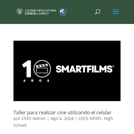
Taller para realizar cine utilizando el celular
por
CEES Admin
|
Ago 6, 2024
|
CEES NEWS
,
High
School