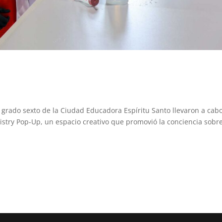
 grado sexto de la Ciudad Educadora Espíritu Santo llevaron a cab
stry Pop-Up, un espacio creativo que promovió la conciencia sobre