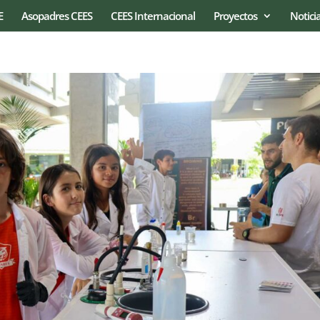
E
Asopadres CEES
CEES Internacional
Proyectos
Notici