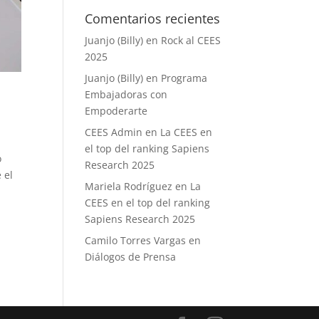
Comentarios recientes
Juanjo (Billy)
en
Rock al CEES
2025
Juanjo (Billy)
en
Programa
Embajadoras con
Empoderarte
CEES Admin
en
La CEES en
el top del ranking Sapiens
o
Research 2025
 el
Mariela Rodríguez
en
La
CEES en el top del ranking
Sapiens Research 2025
Camilo Torres Vargas
en
Diálogos de Prensa