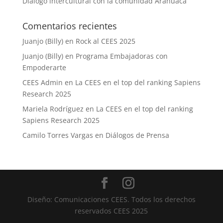
Diálogo intercultural con la comunidad Arahuaca
Comentarios recientes
Juanjo (Billy)
en
Rock al CEES 2025
Juanjo (Billy)
en
Programa Embajadoras con
Empoderarte
CEES Admin
en
La CEES en el top del ranking Sapiens
Research 2025
Mariela Rodríguez
en
La CEES en el top del ranking
Sapiens Research 2025
Camilo Torres Vargas
en
Diálogos de Prensa
Diseño: Comunicaciones CEES. Todos los derechos
reservados CEES 2025