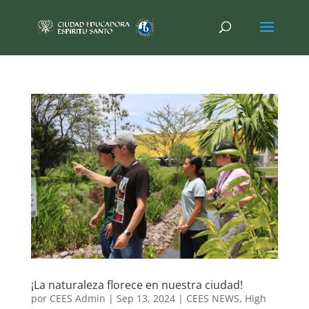
¡La naturaleza florece en nuestra ciudad!
por
CEES Admin
|
Sep 13, 2024
|
CEES NEWS
,
High