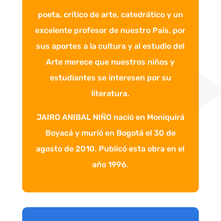
poeta, crítico de arte, catedrático y un
excelente profesor de nuestro País, por
sus aportes a la cultura y al estudio del
Arte merece que nuestros niños y
estudiantes se interesen por su
literatura.
JAIRO ANIBAL NIÑO nació en Moniquirá
Boyacá y murió en Bogotá el 30 de
agosto de 2010. Publicó esta obra en el
año 1996.