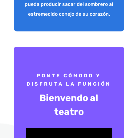
pueda producir sacar del sombrero al
estremecido conejo de su corazón.
PONTE CÓMODO Y
DISFRUTA LA FUNCIÓN
Bienvendo al
teatro