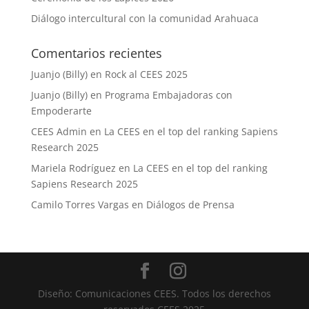
Diálogo intercultural con la comunidad Arahuaca
Comentarios recientes
Juanjo (Billy)
en
Rock al CEES 2025
Juanjo (Billy)
en
Programa Embajadoras con
Empoderarte
CEES Admin
en
La CEES en el top del ranking Sapiens
Research 2025
Mariela Rodríguez
en
La CEES en el top del ranking
Sapiens Research 2025
Camilo Torres Vargas
en
Diálogos de Prensa
Diseño: Comunicaciones CEES. Todos los derechos