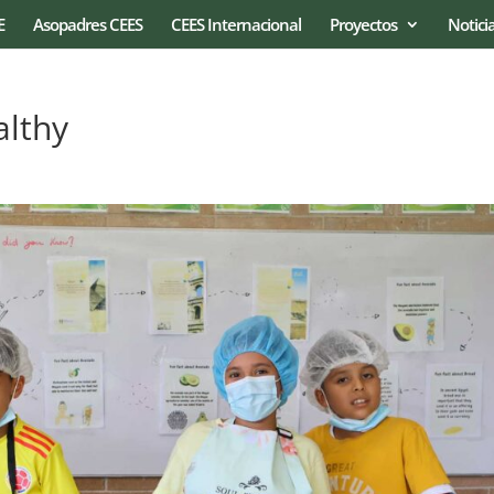
E
Asopadres CEES
CEES Internacional
Proyectos
Notici
althy