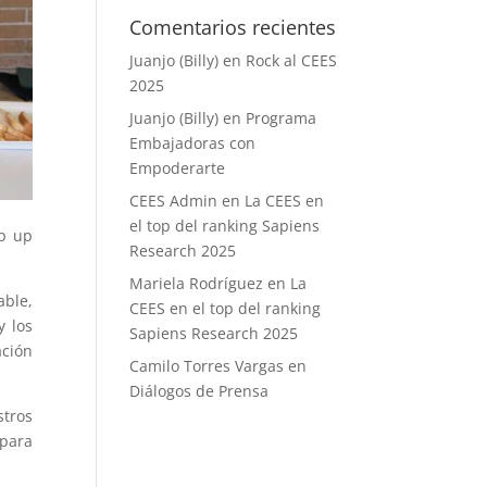
Comentarios recientes
Juanjo (Billy)
en
Rock al CEES
2025
Juanjo (Billy)
en
Programa
Embajadoras con
Empoderarte
CEES Admin
en
La CEES en
el top del ranking Sapiens
op up
Research 2025
Mariela Rodríguez
en
La
able,
CEES en el top del ranking
y los
Sapiens Research 2025
ación
Camilo Torres Vargas
en
Diálogos de Prensa
stros
 para