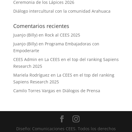
Ceremonia de los Lápices 2026
Diálogo intercultural con la comunidad Arahuaca
Comentarios recientes
Juanjo (Billy)
en
Rock al CEES 2025
Juanjo (Billy)
en
Programa Embajadoras con
Empoderarte
CEES Admin
en
La CEES en el top del ranking Sapiens
Research 2025
Mariela Rodríguez
en
La CEES en el top del ranking
Sapiens Research 2025
Camilo Torres Vargas
en
Diálogos de Prensa
Diseño: Comunicaciones CEES. Todos los derechos