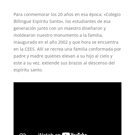
Para conmemorar los 20 años en esa época; «Colegio
Billingue Espíritu Santo», los estudiantes de esa
generación junto con un maestro diseñaron y
moldearon nuestro monumento a la familia,
inaugurado en el año 2002 y que hora se encuentra
en la CEES. Allí se recrea una familia conformada por
padre y madre quienes elevan a su hijo al cielo y
este a su vez, extiende sus brazos al descenso del
espíritu santo.