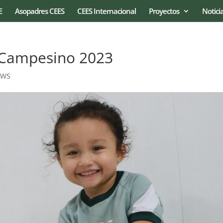
E
Asopadres CEES
CEES Internacional
Proyectos
Notici
 Campesino 2023
EWS