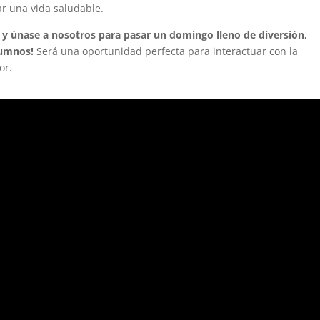
ar una vida saludable.
 y únase a nosotros para pasar un domingo lleno de diversión,
lumnos!
Será una oportunidad perfecta para interactuar con la
or.