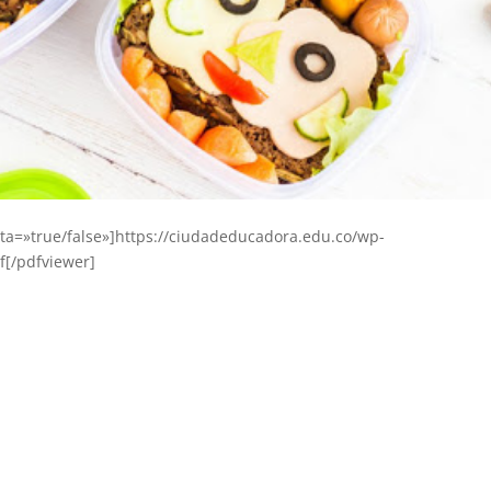
ta=»true/false»]https://ciudadeducadora.edu.co/wp-
f[/pdfviewer]