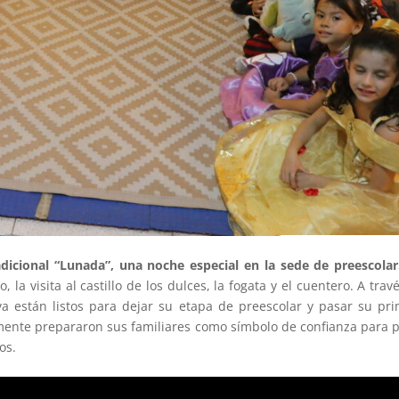
adicional “Lunada”, una noche especial en la sede de preescolar
 la visita al castillo de los dulces, la fogata y el cuentero. A trav
 están listos para dejar su etapa de preescolar y pasar su pr
mente prepararon sus familiares como símbolo de confianza para 
os.