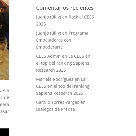
Comentarios recientes
Juanjo (Billy)
en
Rock al CEES
2025
Juanjo (Billy)
en
Programa
Embajadoras con
Empoderarte
CEES Admin
en
La CEES en
el top del ranking Sapiens
Research 2025
Mariela Rodríguez
en
La
CEES en el top del ranking
.
Allí
Sapiens Research 2025
és de
Camilo Torres Vargas
en
imera
Diálogos de Prensa
pasar