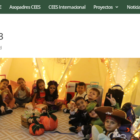
E
Asopadres CEES
CEES Internacional
Proyectos
Notici
3
d