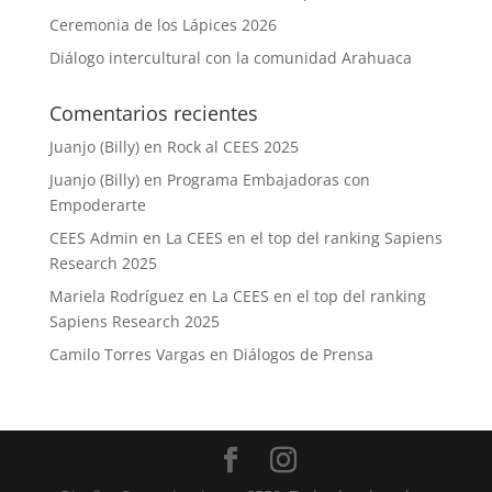
Ceremonia de los Lápices 2026
Diálogo intercultural con la comunidad Arahuaca
Comentarios recientes
Juanjo (Billy)
en
Rock al CEES 2025
Juanjo (Billy)
en
Programa Embajadoras con
Empoderarte
CEES Admin
en
La CEES en el top del ranking Sapiens
Research 2025
Mariela Rodríguez
en
La CEES en el top del ranking
Sapiens Research 2025
Camilo Torres Vargas
en
Diálogos de Prensa