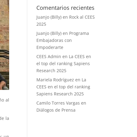
Comentarios recientes
Juanjo (Billy)
en
Rock al CEES
2025
Juanjo (Billy)
en
Programa
Embajadoras con
Empoderarte
CEES Admin
en
La CEES en
el top del ranking Sapiens
Research 2025
Mariela Rodríguez
en
La
CEES en el top del ranking
Sapiens Research 2025
ño al
Camilo Torres Vargas
en
Diálogos de Prensa
de la
a: un