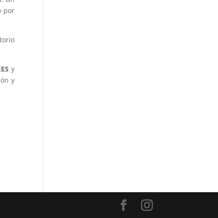
o por
torio
EES
y
ión y