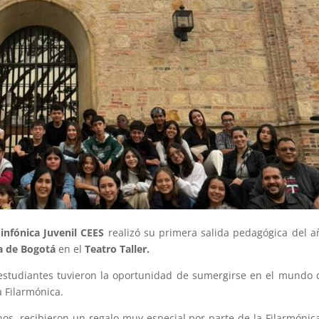
infónica Juvenil CEES
realizó su primera salida pedagógica del a
a de Bogotá
en el
Teatro Taller.
 estudiantes tuvieron la oportunidad de sumergirse en el mundo 
a Filarmónica.
os, recibieron un regalo muy especial por parte de la Filarmónic