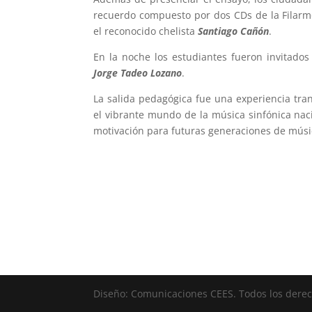
recuerdo compuesto por dos CDs de la Filarm
el reconocido chelista
Santiago Cañón
.
En la noche los estudiantes fueron invitados 
Jorge Tadeo Lozano
.
La salida pedagógica fue una experiencia tran
el vibrante mundo de la música sinfónica nac
motivación para futuras generaciones de músi
Diseño: Comunicaciones CEES. Todos los dere