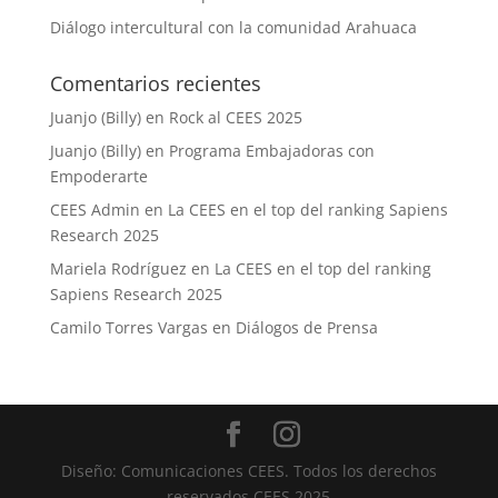
Diálogo intercultural con la comunidad Arahuaca
Comentarios recientes
Juanjo (Billy)
en
Rock al CEES 2025
Juanjo (Billy)
en
Programa Embajadoras con
Empoderarte
CEES Admin
en
La CEES en el top del ranking Sapiens
Research 2025
Mariela Rodríguez
en
La CEES en el top del ranking
Sapiens Research 2025
Camilo Torres Vargas
en
Diálogos de Prensa
Diseño: Comunicaciones CEES. Todos los derechos
reservados CEES 2025