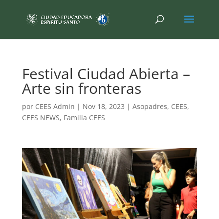
Festival Ciudad Abierta –
Arte sin fronteras
por
CEES Admin
|
Nov 18, 2023
|
Asopadres
,
CEES
,
CEES NEWS
,
Familia CEES