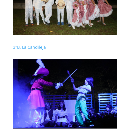
3°B. La Candileja