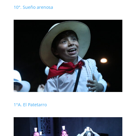
10°. Sueño arenosa
1°A. El Patetarro