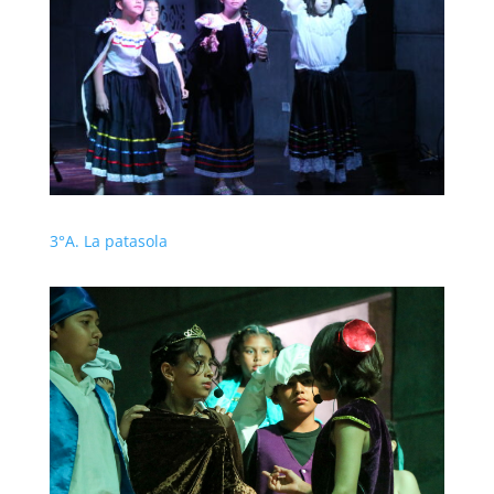
3°A. La patasola