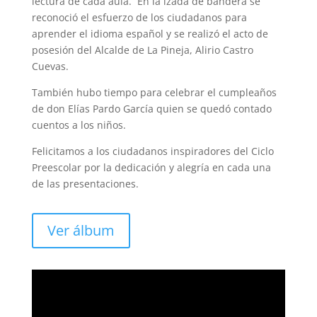
lectura de cada aula. En la izada de bandera se
reconoció el esfuerzo de los ciudadanos para
aprender el idioma español y se realizó el acto de
posesión del Alcalde de La Pineja, Alirio Castro
Cuevas.
También hubo tiempo para celebrar el cumpleaños
de don Elías Pardo García quien se quedó contado
cuentos a los niños.
Felicitamos a los ciudadanos inspiradores del Ciclo
Preescolar por la dedicación y alegría en cada una
de las presentaciones.
Ver álbum