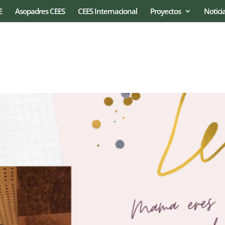
E
Asopadres CEES
CEES Internacional
Proyectos
Notici