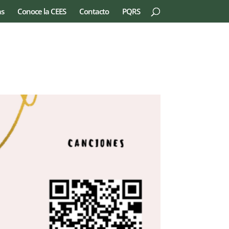
as
Conoce la CEES
Contacto
PQRS