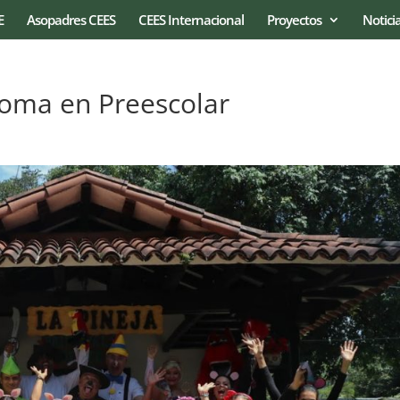
E
Asopadres CEES
CEES Internacional
Proyectos
Notici
dioma en Preescolar