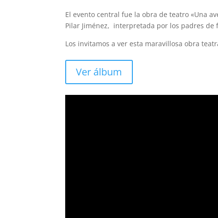
El evento central fue la obra de teatro «Una a
Pilar Jiménez, interpretada por los padres de f
Los invitamos a ver esta maravillosa obra teatr
Ver álbum