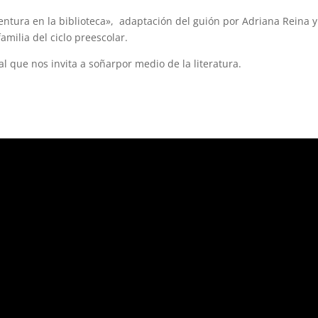
ventura en la biblioteca», adaptación del guión por Adriana Reina y
amilia del ciclo preescolar.
al que nos invita a soñarpor medio de la literatura.