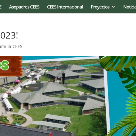
E
Asopadres CEES
CEES Internacional
Proyectos
Notici
023!
amilia CEES