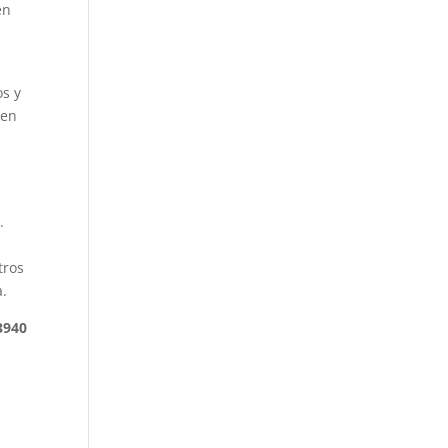
én
os y
 en
.
tros
a.
3940