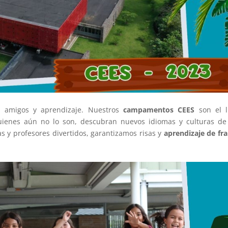
n, amigos y aprendizaje. Nuestros
campamentos CEES
son el l
uienes aún no lo son, descubran nuevos idiomas y culturas de
s y profesores divertidos, garantizamos risas y
aprendizaje de fr