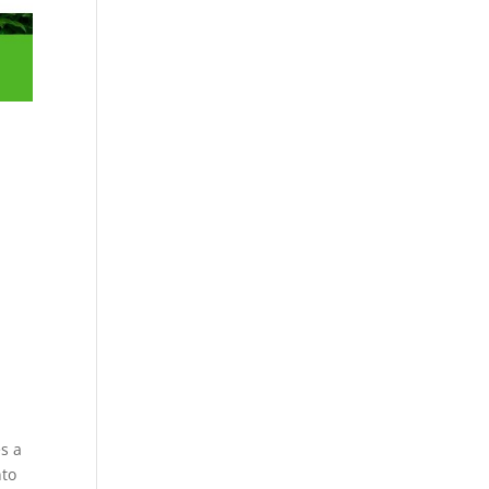
s a
nto