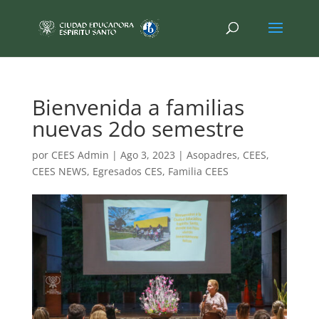
Bienvenida a familias
nuevas 2do semestre
por
CEES Admin
|
Ago 3, 2023
|
Asopadres
,
CEES
,
CEES NEWS
,
Egresados CES
,
Familia CEES