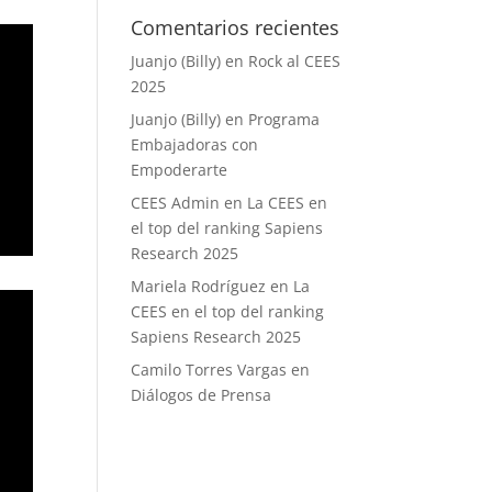
Comentarios recientes
Juanjo (Billy)
en
Rock al CEES
2025
Juanjo (Billy)
en
Programa
Embajadoras con
Empoderarte
CEES Admin
en
La CEES en
el top del ranking Sapiens
Research 2025
Mariela Rodríguez
en
La
CEES en el top del ranking
Sapiens Research 2025
Camilo Torres Vargas
en
Diálogos de Prensa