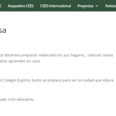
E
Asopadres CEES
CEES Internacional
Proyectos
Notici
sa
os docentes preparan materiales en sus hogares, realizan clases
padres aprenden en casa.
el Colegio Espíritu Santo se prepara para ser la ciudad que educa.
ada ciclo educativo.