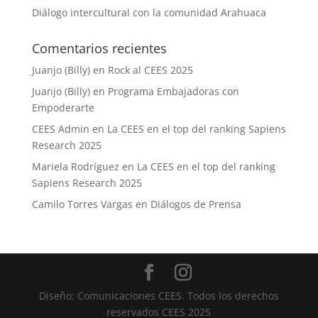
Diálogo intercultural con la comunidad Arahuaca
Comentarios recientes
Juanjo (Billy)
en
Rock al CEES 2025
Juanjo (Billy)
en
Programa Embajadoras con
Empoderarte
CEES Admin
en
La CEES en el top del ranking Sapiens
Research 2025
Mariela Rodríguez
en
La CEES en el top del ranking
Sapiens Research 2025
Camilo Torres Vargas
en
Diálogos de Prensa
Diseño: Comunicaciones CEES. Todos los derechos
reservados CEES 2025