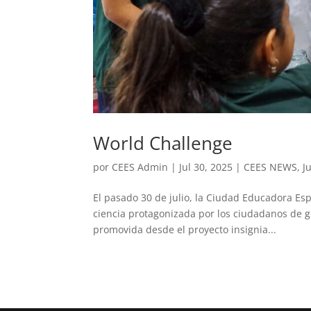
World Challenge
por
CEES Admin
|
Jul 30, 2025
|
CEES NEWS
,
J
El pasado 30 de julio, la Ciudad Educadora Espí
ciencia protagonizada por los ciudadanos de gr
promovida desde el proyecto insignia...