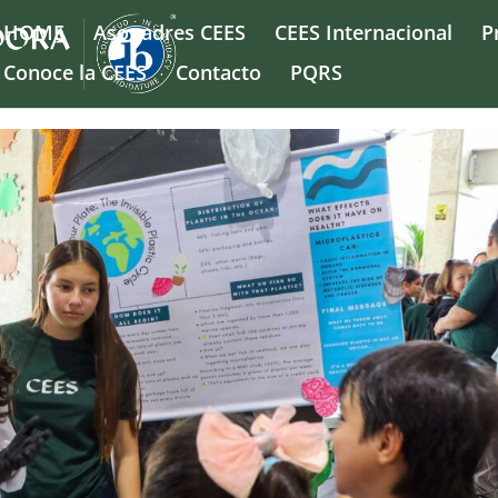
HOME
Asopadres CEES
CEES Internacional
P
Conoce la CEES
Contacto
PQRS