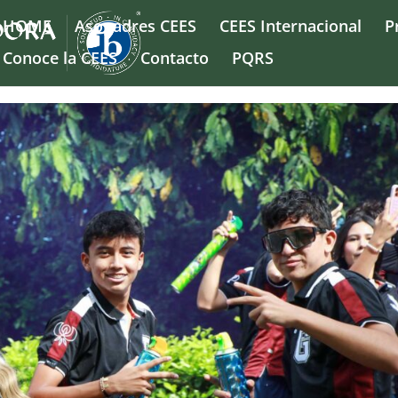
HOME
Asopadres CEES
CEES Internacional
P
Conoce la CEES
Contacto
PQRS