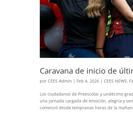
Caravana de inicio de últ
por
CEES Admin
|
Feb 4, 2026
|
CEES NEWS
,
F
Los ciudadanos de Preescolar y undécimo grado
una jornada cargada de emoción, alegría y se
comenzó desde tempranas horas de la mañana