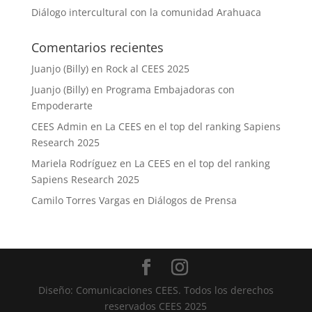
Diálogo intercultural con la comunidad Arahuaca
Comentarios recientes
Juanjo (Billy)
en
Rock al CEES 2025
Juanjo (Billy)
en
Programa Embajadoras con
Empoderarte
CEES Admin
en
La CEES en el top del ranking Sapiens
Research 2025
Mariela Rodríguez
en
La CEES en el top del ranking
Sapiens Research 2025
Camilo Torres Vargas
en
Diálogos de Prensa
Diseño: Comunicaciones CEES. Todos los derechos
reservados CEES 2025