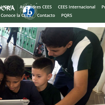
HOME
Asopadres CEES
CEES Internacional
P
Conoce la CEES
Contacto
PQRS