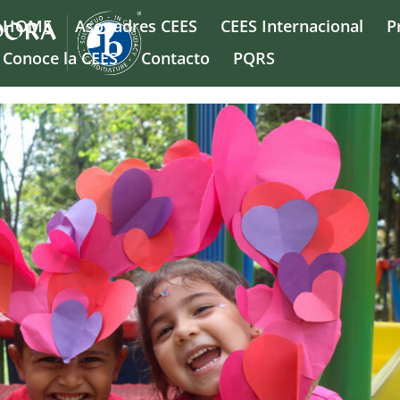
HOME
Asopadres CEES
CEES Internacional
P
Conoce la CEES
Contacto
PQRS