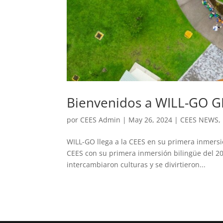
Bienvenidos a WILL-GO G
por
CEES Admin
|
May 26, 2024
|
CEES NEWS
,
WILL-GO llega a la CEES en su primera inmers
CEES con su primera inmersión bilingüe del 202
intercambiaron culturas y se divirtieron...