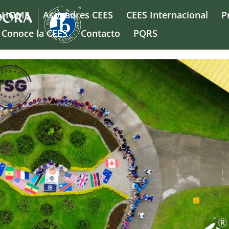
HOME
Asopadres CEES
CEES Internacional
P
Conoce la CEES
Contacto
PQRS