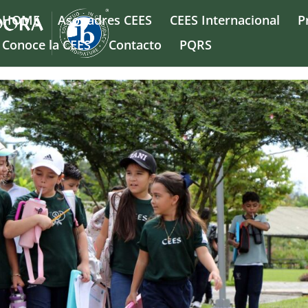
HOME
Asopadres CEES
CEES Internacional
P
Conoce la CEES
Contacto
PQRS