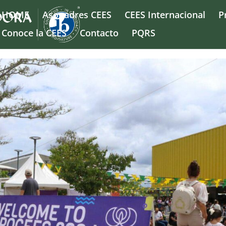
HOME
Asopadres CEES
CEES Internacional
P
Conoce la CEES
Contacto
PQRS