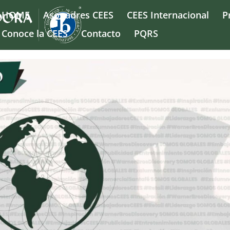
HOME
Asopadres CEES
CEES Internacional
P
Conoce la CEES
Contacto
PQRS