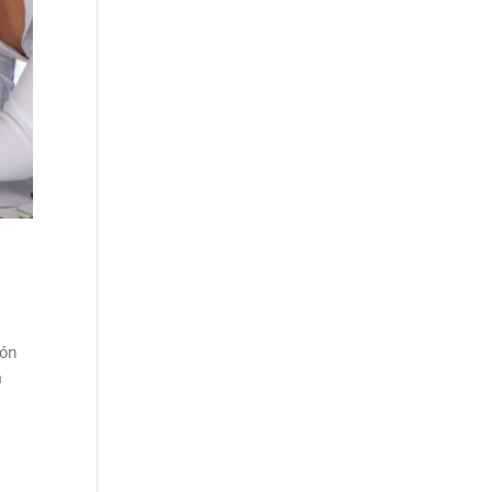
ión
a