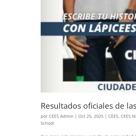
Resultados oficiales de l
por
CEES Admin
|
Oct 25, 2025
|
CEES
,
CEES 
School