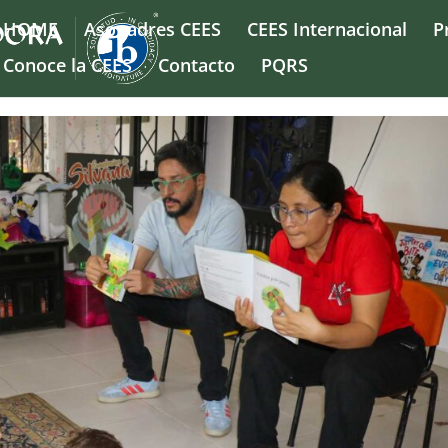
HOME
Asopadres CEES
CEES Internacional
P
Conoce la CEES
Contacto
PQRS