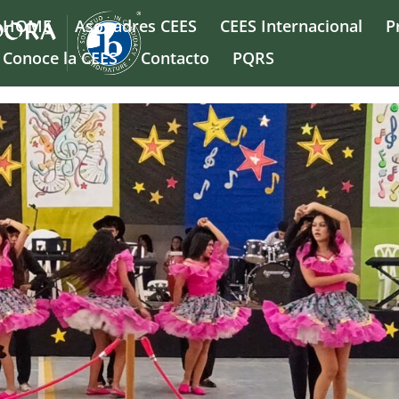
HOME
Asopadres CEES
CEES Internacional
P
Conoce la CEES
Contacto
PQRS