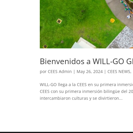
Bienvenidos a WILL-GO G
por
CEES Admin
|
May 26, 2024
|
CEES NEWS
,
WILL-GO llega a la CEES en su primera inmers
CEES con su primera inmersión bilingüe del 202
intercambiaron culturas y se divirtieron...