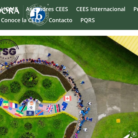
HOME
Asopadres CEES
CEES Internacional
P
Conoce la CEES
Contacto
PQRS